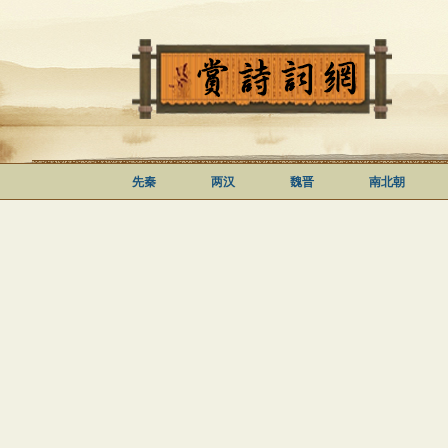
先秦
两汉
魏晋
南北朝