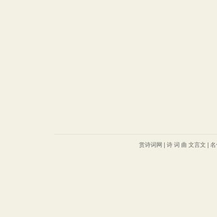
赏诗词网
|
诗
词
曲
文言文
|
名