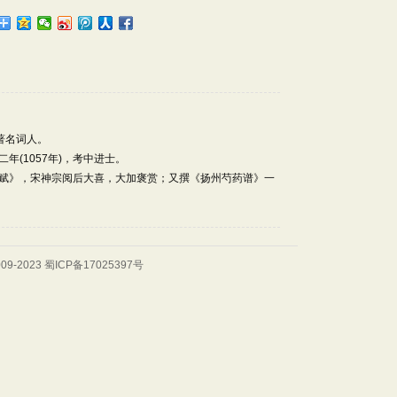
宋著名词人。
(1057年)，考中进士。
》，宋神宗阅后大喜，大加褒赏；又撰《扬州芍药谱》一
2009-2023
蜀ICP备17025397号