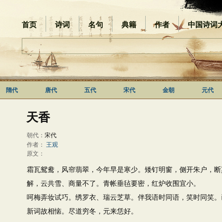
首页
诗词
名句
典籍
作者
中国诗词
隋代
唐代
五代
宋代
金朝
元代
天香
朝代：
宋代
作者：
王观
原文：
霜瓦鸳鸯，风帘翡翠，今年早是寒少。矮钉明窗，侧开朱户，断
解，云共雪、商量不了。青帐垂毡要密，红炉收围宜小。
呵梅弄妆试巧。绣罗衣、瑞云芝草。伴我语时同语，笑时同笑。
新词故相恼。尽道穷冬，元来恁好。