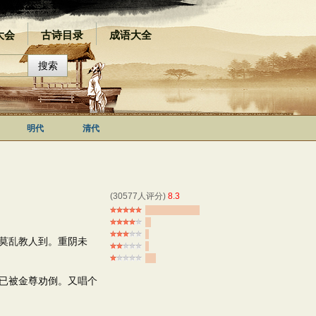
大会
古诗目录
成语大全
明代
清代
(30577人评分)
8.3
莫乱教人到。重阴未
已被金尊劝倒。又唱个