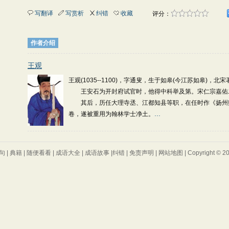
写翻译
写赏析
纠错
收藏
评分：
作者介绍
王观
王观(1035--1100)，字通叟，生于如皋(今江苏如皋)，北
王安石为开封府试官时，他得中科举及第。宋仁宗嘉佑二年
其后，历任大理寺丞、江都知县等职，在任时作《扬州赋
...
卷，遂被重用为翰林学士净土。
句
|
典籍
|
随便看看
|
成语大全
|
成语故事
|
纠错
|
免责声明
|
网站地图
| Copyright © 